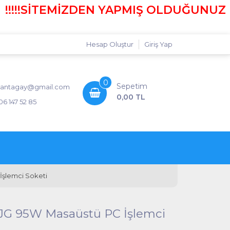
!!!SİTEMİZDEN YAPMIŞ OLDUĞUNUZ ALIŞ
Hesap Oluştur
Giriş Yap
0
Sepetim
antagay@gmail.com
0,00 TL
06 147 52 85
 İşlemci Soketi
SLBJG 95W Masaüstü PC İşlemci