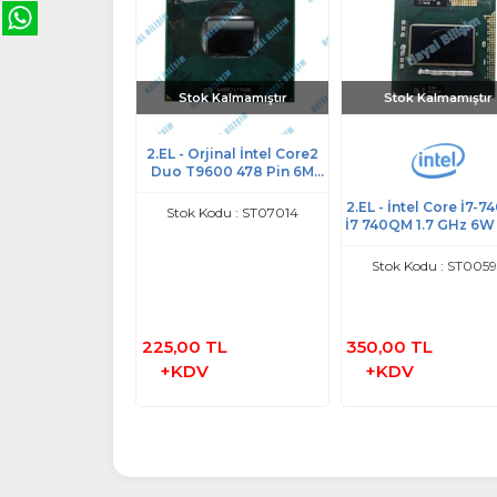
Stok Kalmamıştır
Stok Kalmamıştır
rjinal Intel Core
2.EL - Orjinal İntel Core2
X İ7 3630QM
Duo T9600 478 Pin 6M
hz 3.40GHz 6M
Önbellek 2.80 GHz 1066
k 45W Notebook
MHz Notebook Cpu
2.EL - İntel Core İ7-
Kodu : ST01660
Stok Kodu : ST07014
İşlemci
İşlemci - SLG9F
İ7 740QM 1.7 GHz 6
Notebook Cpu İşle
enmek Üzere
Stok Kodu : ST005
00
225,00 TL
350,00 TL
DV
+KDV
+KDV
Ürünü
İncele