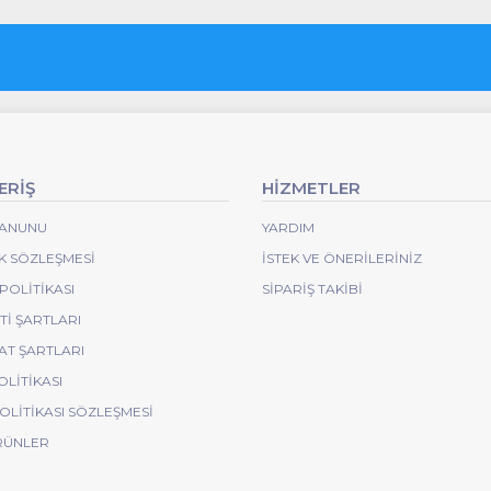
ERİŞ
HİZMETLER
 KANUNU
YARDIM
IK SÖZLEŞMESI
İSTEK VE ÖNERILERINIZ
POLITIKASI
SIPARIŞ TAKIBI
I ŞARTLARI
AT ŞARTLARI
OLITIKASI
POLITIKASI SÖZLEŞMESI
RÜNLER