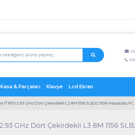
!!
oz
05
Kasa & Parçaları
Klavye
Lcd Ekran
Core İ7 870 2.93 GHz Dört Çekirdekli L3 8M 1156 SLBJG 95W Masaüstü PC
870 2.93 GHz Dört Çekirdekli L3 8M 1156 