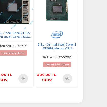
EL - Intel Core 2 Duo
0 Dual-Core 2.53GHz
1066MHz PGA478
book İşlemci - SLGFE
2.EL - Orjinal Intel Core i3
2.EL - Intel Core 
tok Kodu : ST07450
2328M İşlemci CPU
Mobil i7-2630
2.20GHZ 3M Önbellek
GHZ SR02Y No
Tükenmek Üzere
35W SR0TC
Cpu İşlem
Stok Kodu : ST00783
Stok Kodu : S
Tükenmek Üzere
Tükenmek Ü
,00 TL
300,00 TL
1.000,00
KDV
+KDV
TL +KDV
Ürünü
Ürünü
İncele
İncele