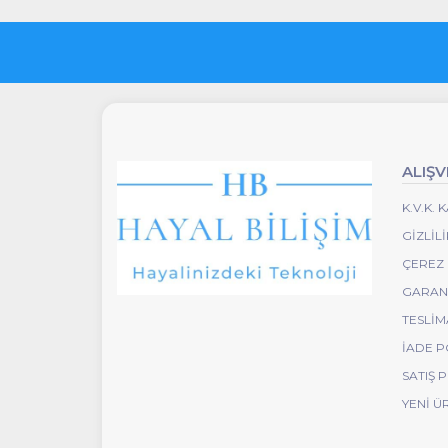
ALIŞV
K.V.K.
GIZLIL
ÇEREZ 
GARANT
TESLIM
İADE P
SATIŞ 
YENI Ü