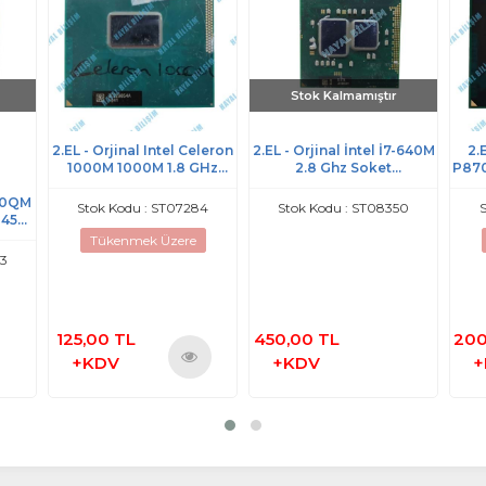
Stok Kalmamıştır
2.EL - Orjinal Intel Celeron
2.EL - Orjinal İntel İ7-640M
2.
1000M 1000M 1.8 GHz
2.8 Ghz Soket
P870
Notebook İşlemci - SR102
G1/RPGA988A Çift
740QM
Çekirdek SLBTN
Note
Stok Kodu : ST07284
Stok Kodu : ST08350
S
W 45W
Notebook Cpu İşlemci
mci
Tükenmek Üzere
93
125,00 TL
450,00 TL
200
+KDV
+KDV
+
Ürünü
İncele