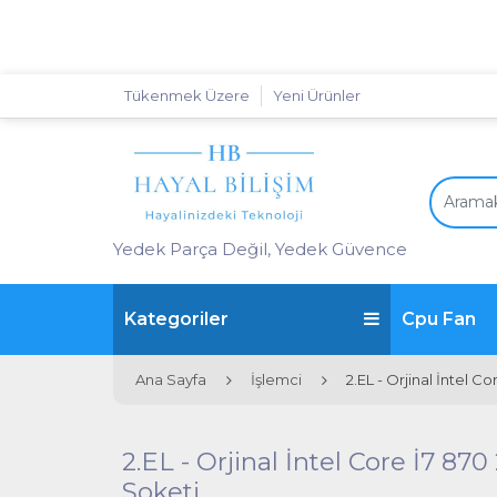
Tükenmek Üzere
Yeni Ürünler
Yedek Parça Değil, Yedek Güvence
Kategoriler
Cpu Fan
Ana Sayfa
İşlemci
2.EL - Orjinal İntel 
2.EL - Orjinal İntel Core İ7 
Soketi