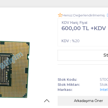
Henüz Değerlendirilmemiş
KDV Hariç Fiyat
600,00 TL +KDV
%20
KDV :
S
Stok Kodu:
ST00
Stok Miktarı:
Stok
Markası:
Intel
Arkadaşıma Öner