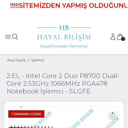
!!!!!SİTEMİZDEN YAPMIŞ OLDUĞUNUZ A
0
Ana Sayfa
İşlemci
2.EL - Intel Core 2 Duo P8700 Dual-
Core 2.53GHz 1066MHz PGA478
Notebook İşlemci - SLGFE
TÜKENMEK ÜZERE