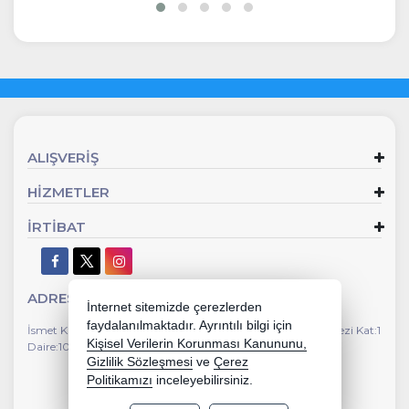
ALIŞVERİŞ
HİZMETLER
İRTİBAT
ADRES
İnternet sitemizde çerezlerden
faydalanılmaktadır. Ayrıntılı bilgi için
İsmet Kaptan Mahallesi Gazi Bulvarı No:112 Susuzlu İş Merkezi Kat:1
Kişisel Verilerin Korunması Kanununu,
Daire:104 Çankaya İzmir
Gizlilik Sözleşmesi
ve
Çerez
Politikamızı
inceleyebilirsiniz.