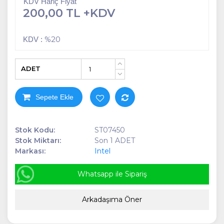
KDV Hariç Fiyat
200,00 TL +KDV
%20
KDV :
ADET
+
-
Sepete Ekle
Stok Kodu:
ST07450
Stok Miktarı:
Son 1 ADET
Markası:
Intel
Whatsapp ile Sipariş
Arkadaşıma Öner