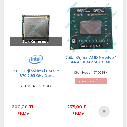
Stok Kalmamıştır
ore
2.EL - Orjinal AMD Mobile x4
2.
Hz
A4-4300M 2.5GHz 1MB
Notebook Cpu İşlemci -
G1/
i
2.EL - Orjinal İntel Core İ7
AM4300DEC23HJ
Stok Kodu : ST07584
870 2.93 GHz Dört
Çekirdekli L3 8M 1156 SLBJG
Tükenmek Üzere
95W Masaüstü PC İşlemci
Stok Kodu : ST00110
Soketi
600,00 TL
275,00 TL
45
+KDV
+KDV
Ürünü
İncele