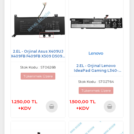
2.EL - Orjinal Asus X409UJ
X409FB F409FB X509 D509D
D509DA M509DA 7.6V 32Wh
Notebook Batarya
2.EL - Orjinal Lenovo
Stok Kodu : ST06268
IdeaPad Gaming L340-
15IRH 81LK 81TR l340-17IRH
Tükenmek Üzere
81LL Notebook Batarya
Stok Kodu : ST02764
Tükenmek Üzere
1.250,00 TL
1.500,00 TL
+KDV
+KDV
Sepete
Sepete
Ekle
Ekle