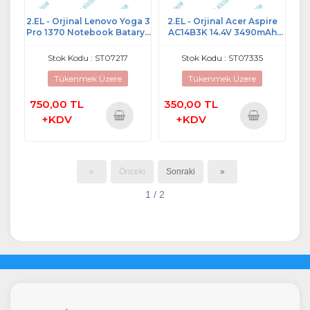
2.EL - Orjinal Lenovo Yoga 3
2.EL - Orjinal Acer Aspire
Pro 1370 Notebook Batarya
AC14B3K 14.4V 3490mAh
- L13M4P71
Notebook Batarya
Stok Kodu : ST07217
Stok Kodu : ST07335
Tükenmek Üzere
Tükenmek Üzere
750,00 TL
350,00 TL
+KDV
+KDV
Sepete
Sepete
Ekle
Ekle
«
Önceki
Sonraki
»
1 / 2