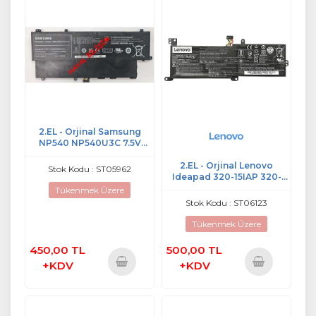
2.EL - Orjinal Samsung
NP540 NP540U3C 7.5V
52Wh 6890mAh Notebook
Batarya - AA-PLWN4AB
2.EL - Orjinal Lenovo
Stok Kodu : ST05962
Ideapad 320-15IAP 320-
15ISK 320-15AST 330-14IKB
Tükenmek Üzere
320-17IKB 320-17ISK 320-
Stok Kodu : ST06123
14ISK 320-14IAP S145-15IIL
7.6V 30Wh Notebook
Tükenmek Üzere
Batarya
450,00 TL
500,00 TL
+KDV
+KDV
Sepete
Sepete
Ekle
Ekle