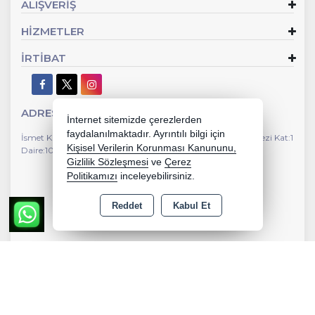
ALIŞVERİŞ
HİZMETLER
İRTİBAT
ADRES
İnternet sitemizde çerezlerden
faydalanılmaktadır. Ayrıntılı bilgi için
İsmet Kaptan Mahallesi Gazi Bulvarı No:112 Susuzlu İş Merkezi Kat:1
Kişisel Verilerin Korunması Kanununu,
Daire:104 Çankaya İzmir
Gizlilik Sözleşmesi
ve
Çerez
Politikamızı
inceleyebilirsiniz.
Reddet
Kabul Et
Copyright 2026 yedekparcanotebook.com - Tüm hakları saklıdır.
Kredi kartı bilgileriniz 256bit SSL sertifikası ile korunmaktadır.
Bu site AKINSOFT E-Ticaret ile hazırlanmıştır.