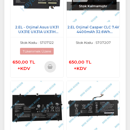
Stok Kalmamıştır
2.EL - Orjinal Asus UX31
2.EL Orjinal Casper CLC 7.4V
UX31E UX31A UX31H
4400mAh 32.6Wh
Notebook Batarya - C22-
Notebook Batarya - SSBS58
UX31
Stok Kodu : ST07122
Stok Kodu : ST07207
Tükenmek Üzere
650,00 TL
650,00 TL
+KDV
+KDV
Sepete
Ekle