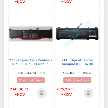
+KDV
+KDV
2.EL - Orjinal Asus Zenbook
2.EL - Orjinal Lenovo
TP300L TP300U UX303L
Ideapad 100S-14IBR
UX303U Notebook Batarya
Notebook Batarya 7.6V
11.31V - C31N1339
31.92Wh 4200mAh -
Stok Kodu : ST05569
Stok Kodu : ST05732
NC140BW1-2S1P
Tükenmek Üzere
Tükenmek Üzere
240,00 TL
675,00 TL
+KDV
+KDV
Sepete
Sepete
Ekle
Ekle