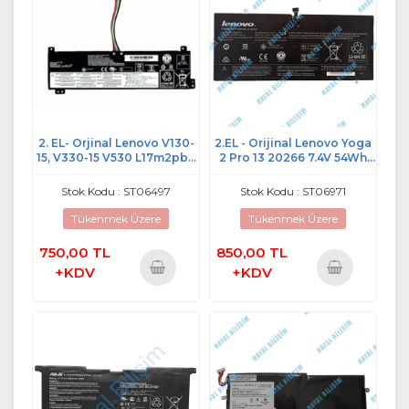
2. EL- Orjinal Lenovo V130-
2.EL - Orijinal Lenovo Yoga
15, V330-15 V530 L17m2pb3
2 Pro 13 20266 7.4V 54Wh
L17l2pb3 L17c2pb3 Batarya
7300mAh Notebook
Batarya - L13S4P21
Stok Kodu : ST06497
Stok Kodu : ST06971
L12M4P21
Tükenmek Üzere
Tükenmek Üzere
750,00 TL
850,00 TL
+KDV
+KDV
Sepete
Sepete
Ekle
Ekle