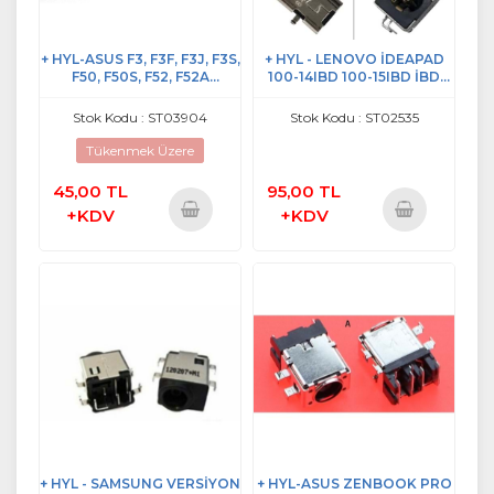
+ HYL-ASUS F3, F3F, F3J, F3S,
+ HYL - LENOVO İDEAPAD
F50, F50S, F52, F52A
100-14IBD 100-15IBD İBD
NOTEBOOK DC POWER
NOTEBOOK DC POWER
JACK
JACK
Stok Kodu : ST03904
Stok Kodu : ST02535
Tükenmek Üzere
45,00 TL
95,00 TL
+KDV
+KDV
Sepete
Sepete
Ekle
Ekle
+ HYL - SAMSUNG VERSİYON
+ HYL-ASUS ZENBOOK PRO