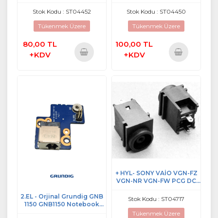
UX32VD DC POWER JACK
ADAPTÖR ŞARJ GİRİŞ
SOKET
Stok Kodu : ST04452
Stok Kodu : ST04450
Tükenmek Üzere
Tükenmek Üzere
80,00 TL
100,00 TL
+KDV
+KDV
Sepete
Sepete
Ekle
Ekle
+ HYL- SONY VAİO VGN-FZ
VGN-NR VGN-FW PCG DC
POWER JACK
2.EL - Orjinal Grundig GNB
Stok Kodu : ST04717
1150 GNB1150 Notebook
Daptör Girişi Dc Jack Kart
Tükenmek Üzere