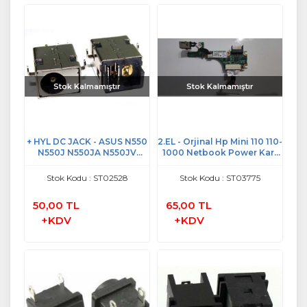
Stok Kalmamıştır
Stok Kalmamıştır
+ HYL DC JACK - ASUS N550
2.EL - Orjinal Hp Mini 110 110-
N550J N550JA N550JV
1000 Netbook Power Kart
N550JF N550JK N550LF
Şarj Soketi - 537615-001
G46E DC POWER JACK
Stok Kodu : ST02528
Stok Kodu : ST03775
50,00 TL
65,00 TL
+KDV
+KDV