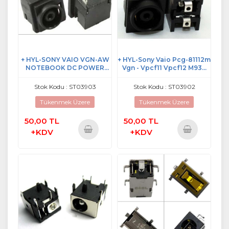
+ HYL-SONY VAIO VGN-AW
+ HYL-Sony Vaio Pcg-81112m
NOTEBOOK DC POWER
Vgn - Vpcf11 Vpcf12 M930
JACK
Notebook Dc Power Jack
Stok Kodu : ST03903
Stok Kodu : ST03902
Tükenmek Üzere
Tükenmek Üzere
50,00 TL
50,00 TL
+KDV
+KDV
Sepete
Sepete
Ekle
Ekle