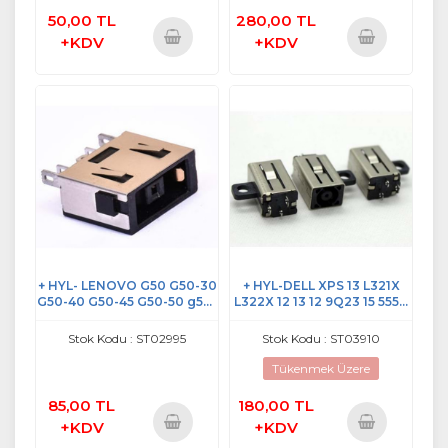
50,00 TL
280,00 TL
+KDV
+KDV
Sepete
Sepete
Ekle
Ekle
+ HYL- LENOVO G50 G50-30
+ HYL-DELL XPS 13 L321X
G50-40 G50-45 G50-50 g50-
L322X 12 13 12 9Q23 15 5558
70 TEK DC JACK
DC POWER JACK
Stok Kodu : ST02995
Stok Kodu : ST03910
Tükenmek Üzere
85,00 TL
180,00 TL
+KDV
+KDV