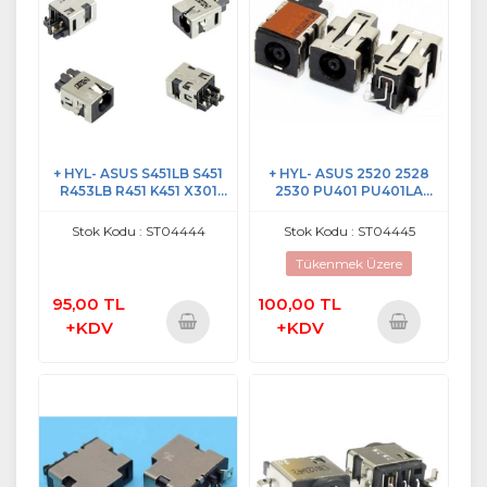
+ HYL- ASUS S451LB S451
+ HYL- ASUS 2520 2528
R453LB R451 K451 X301
2530 PU401 PU401LA
K501U K451LA DC POWER
BU400 BU400A + HP
JACK
PROBOOK 640 650 G2 + HP
Stok Kodu : ST04444
Stok Kodu : ST04445
ELİTEBOOK 840 850 G3
NOTEBOOK DC POWER
Tükenmek Üzere
JACK
95,00 TL
100,00 TL
+KDV
+KDV
Sepete
Sepete
Ekle
Ekle