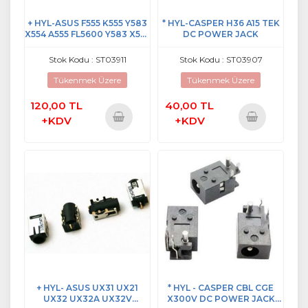
+ HYL-ASUS F555 K555 Y583
* HYL-CASPER H36 A15 TEK
X554 A555 FL5600 Y583 X555
DC POWER JACK
DC POWER JACK
Stok Kodu : ST03911
Stok Kodu : ST03907
Tükenmek Üzere
Tükenmek Üzere
120,00 TL
40,00 TL
+KDV
+KDV
Sepete
Sepete
Ekle
Ekle
+ HYL- ASUS UX31 UX21
* HYL - CASPER CBL CGE
UX32 UX32A UX32V
X300V DC POWER JACK