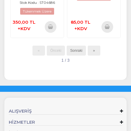
Stok Kodu : ST04686
Tükenmek Üzere
350,00 TL
85,00 TL
+KDV
+KDV
Sepete
Sepete
Ekle
Ekle
«
Önceki
Sonraki
»
1 / 3
ALIŞVERİŞ
HİZMETLER