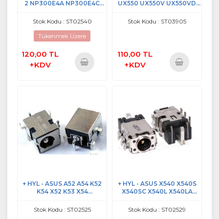
2 NP300E4A NP300E4C
UX550 UX550V UX550VD
NP300V3A NP300E5A NP-
UX550VE DC POWER JACK
R430 NP-R480 NP-R530
1. VERSİYON
Stok Kodu : ST02540
Stok Kodu : ST03905
NP-R540 NP-R580 NP-R780
DC JACK
Tükenmek Üzere
120,00 TL
110,00 TL
+KDV
+KDV
Sepete
Sepete
Ekle
Ekle
+ HYL - ASUS A52 A54 K52
+ HYL - ASUS X540 X540S
K54 X52 K53 X54
X540SC X540L X540LA
NOTEBOOK DC POWER
X540LJ X540SA DC POWER
JACK
JACK
Stok Kodu : ST02525
Stok Kodu : ST02529