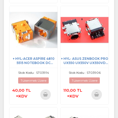
Sepete
Sepete
Ekle
Ekle
+ HYL-ACER ASPİRE 4810
+ HYL- ASUS ZENBOOK PRO
5515 NOTEBOOK DC
UX550 UX550V UX550VD
POWER JACK SOKET
UX550VE DC POWER JACK
2. VERSİYON
Stok Kodu : ST03914
Stok Kodu : ST03906
Tükenmek Üzere
Tükenmek Üzere
40,00 TL
110,00 TL
+KDV
+KDV
Sepete
Sepete
Ekle
Ekle