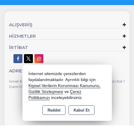
ALIŞVERİŞ
HİZMETLER
İRTİBAT
ADRES
İnternet sitemizde çerezlerden
faydalanılmaktadır. Ayrıntılı bilgi için
İsmet Kaptan Mahallesi Gazi Bulvarı No:112 Susuzlu İş Merkezi Kat:1
Kişisel Verilerin Korunması Kanununu,
Daire:104 Çankaya İzmir
Gizlilik Sözleşmesi
ve
Çerez
Politikamızı
inceleyebilirsiniz.
Reddet
Kabul Et
Copyright 2026 yedekparcanotebook.com - Tüm hakları saklıdır.