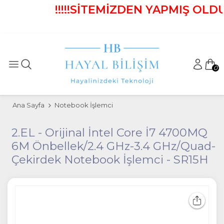
!!!!!SİTEMİZDEN YAPMIŞ OLDU
0
Ana Sayfa
Notebook İşlemci
2.EL - Orijinal İntel Core İ7 4700MQ
6M Önbellek/2.4 GHz-3.4 GHz/Quad-
Çekirdek Notebook İşlemci - SR15H