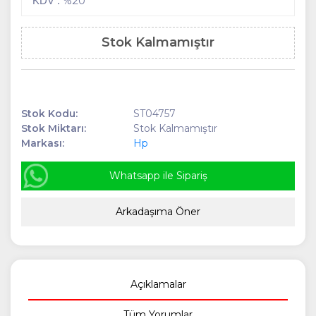
%20
KDV :
Stok Kalmamıştır
Stok Kodu:
ST04757
Stok Miktarı:
Stok Kalmamıştır
Markası:
Hp
Whatsapp ile Sipariş
Arkadaşıma Öner
Açıklamalar
Tüm Yorumlar