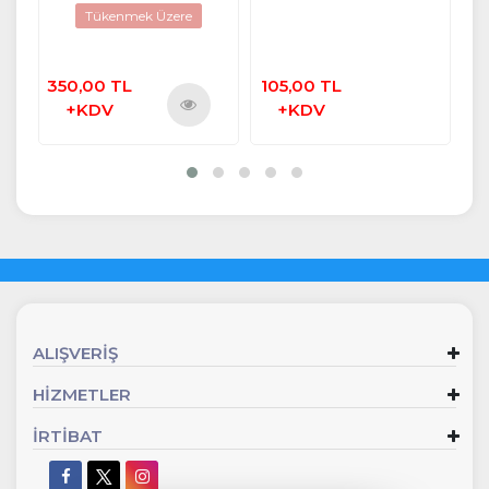
580
SİYAH
Tükenmek Üzere
28
620
52
350,00 TL
105,00 TL
38
+KDV
+KDV
ü
Ürünü
e
İncele
ALIŞVERİŞ
HİZMETLER
İRTİBAT