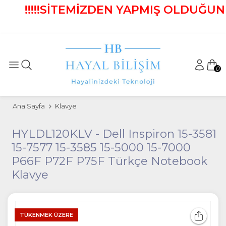
!!!!!SİTEMİZDEN YAPMIŞ OLDUĞUNUZ 
0
Ana Sayfa
Klavye
HYLDL120KLV - Dell Inspiron 15-3581
15-7577 15-3585 15-5000 15-7000
P66F P72F P75F Türkçe Notebook
Klavye
TÜKENMEK ÜZERE