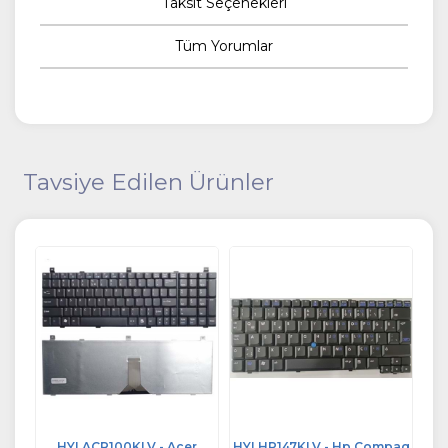
Taksit Seçenekleri
Tüm Yorumlar
Tavsiye Edilen Ürünler
Stok Kalmamıştır
 Acer
HYLHP147KLV - Hp Compaq
HYLLNV137KLV - Lenovo