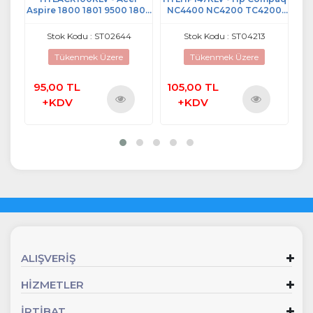
500 1802
NC4400 NC4200 TC4200
Yoga 510-14ISK 710-14ISK
otebook
TC4210 Türkçe Notebook
Notebook Klavye (Siyah TR)
52AS1
Klavye - PK13AU001M0
02644
Stok Kodu : ST04213
Stok Kodu : ST07413
K001102F1 TR
ere
Tükenmek Üzere
105,00 TL
450,00 TL
+KDV
+KDV
rünü
Ürünü
ncele
İncele
ALIŞVERİŞ
HİZMETLER
İRTİBAT