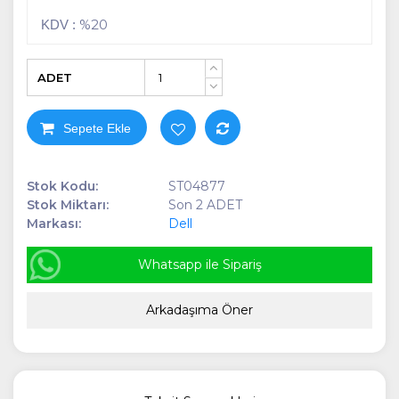
%20
KDV :
ADET
+
-
Sepete Ekle
Stok Kodu:
ST04877
Stok Miktarı:
Son 2 ADET
Markası:
Dell
Whatsapp ile Sipariş
Arkadaşıma Öner