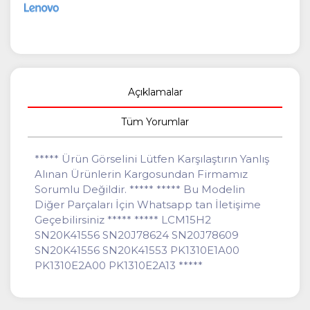
Açıklamalar
Tüm Yorumlar
***** Ürün Görselini Lütfen Karşılaştırın Yanlış
Alınan Ürünlerin Kargosundan Firmamız
Sorumlu Değildir. ***** ***** Bu Modelin
Diğer Parçaları İçin Whatsapp tan İletişime
Geçebilirsiniz ***** ***** LCM15H2
SN20K41556 SN20J78624 SN20J78609
SN20K41556 SN20K41553 PK1310E1A00
PK1310E2A00 PK1310E2A13 *****