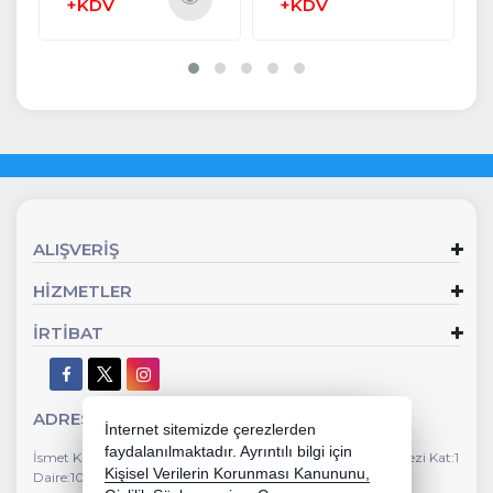
+KDV
+KDV
Ürünü
İncele
ALIŞVERİŞ
HİZMETLER
İRTİBAT
ADRES
İnternet sitemizde çerezlerden
faydalanılmaktadır. Ayrıntılı bilgi için
İsmet Kaptan Mahallesi Gazi Bulvarı No:112 Susuzlu İş Merkezi Kat:1
Kişisel Verilerin Korunması Kanununu,
Daire:104 Çankaya İzmir