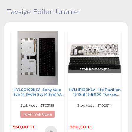
Tavsiye Edilen Ürünler
Stok Kalmamıştır
ion
HYLSO102KLV- Sony Vaio
HYLHP120KLV - Hp Pavilion
HY
iz
Sve 14 Sve14 Svs14 Sve14A
15 15-B 15-B000 Türkçe
Be
-
Sve14Ag Siyah Çerçeveli
Notebook Klavye
NW
1
Işıklı Türkçe Notebook
Stok Kodu : ST03199
Stok Kodu : ST02814
Klavye
Tükenmek Üzere
550,00 TL
380,00 TL
5