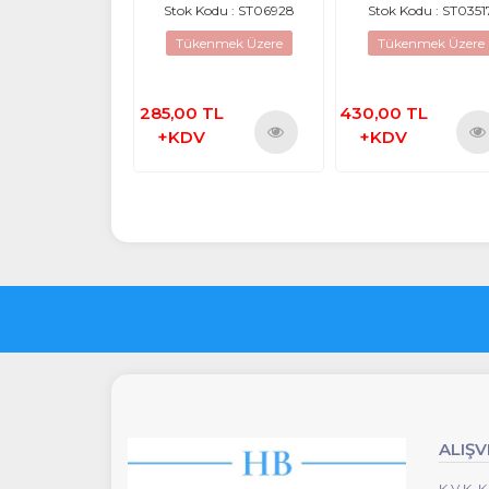
PCG-4L1M PCG-6G1M PCG-
Türkçe Siyah Note
Kodu : ST08234
Stok Kodu : ST06928
Stok Kodu : ST0351
4L2M PCG-4M6P PCG-
Klavye
4N1M VGN-TZ VGNTZ
Tükenmek Üzere
Tükenmek Üzere
İngilizce Notebook Klavye
 TL
285,00 TL
430,00 TL
V
+KDV
+KDV
Ürünü
Ürü
İncele
İnce
ALIŞV
K.V.K.