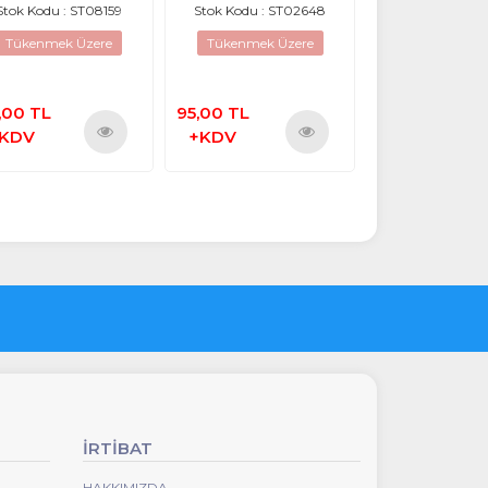
- K032102A1
2.EL - Orjinal
Stok Kodu : ST08159
Stok Kodu : ST02648
Nirvana C300 
D15 D15 D15D C5
Tükenmek Üzere
Tükenmek Üzere
Notebook K
Stok Kodu : S
,00 TL
95,00 TL
250,00 TL
KDV
+KDV
+KDV
Ürünü
Ürünü
İncele
İncele
İRTİBAT
HAKKIMIZDA