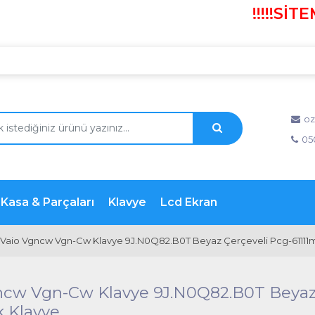
!!!!!SİTEMİ
oz
05
Kasa & Parçaları
Klavye
Lcd Ekran
Vaio Vgncw Vgn-Cw Klavye 9J.N0Q82.B0T Beyaz Çerçeveli Pcg-61111m
cw Vgn-Cw Klavye 9J.N0Q82.B0T Beyaz 
k Klavye