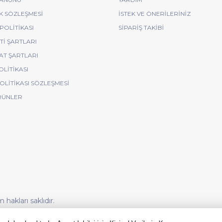
IK SÖZLEŞMESI
İSTEK VE ÖNERILERINIZ
POLITIKASI
SIPARIŞ TAKIBI
I ŞARTLARI
AT ŞARTLARI
OLITIKASI
POLITIKASI SÖZLEŞMESI
RÜNLER
akları saklıdır.
korunmaktadır.