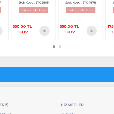
book
7181M Klavye Tuş Takımı
14ISK Laptop Klavye Tuş
7
Stok Kodu : ST02895
Stok Kodu : ST04878
Takımı
Tükenmek Üzere
Tükenmek Üzere
550,00 TL
550,00 TL
175
+KDV
+KDV
+
nü
Ürünü
Ürünü
le
İncele
İncele
ERİŞ
HİZMETLER
 KANUNU
YARDIM