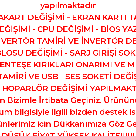
yapılmaktadır
AKART DEĞİŞİMİ - EKRAN KARTI T
EĞİŞİMİ - CPU DEĞİŞİMİ - BİOS YA
İNVERTÖR TAMİRİ VE İNVERTÖR D
LOSU DEĞİŞİMİ - ŞARJ GİRİŞİ SOK
MENTEŞE KIRIKLARI ONARIMI VE M
AMİRİ VE USB - SES SOKETİ DEĞİ
HOPARLÖR DEĞİŞİMİ YAPILMAKTAD
n Bizimle İrtibata Geçiniz. Ürünün
 bilgisiyle ilgili bizden destek ist
ünlerimiz için Dükkanımıza Göz Ge
DÜŞÜK FİYAT YÜKSEK KALİTE!!!!!!