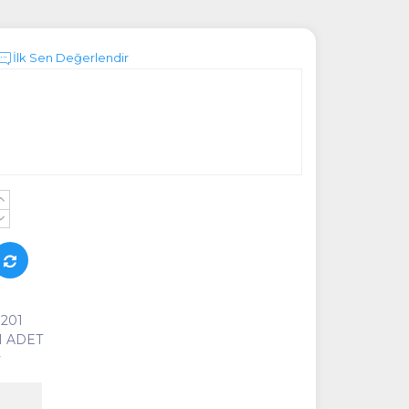
İlk Sen Değerlendir
+
-
201
1 ADET
y