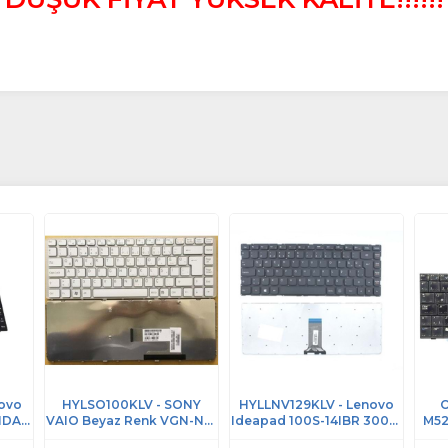
ovo
HYLSO100KLV - SONY
HYLLNV129KLV - Lenovo
O
ANDAN
VAIO Beyaz Renk VGN-NW
Ideapad 100S-14IBR 300S-
M52
0R8
VGN NW PCG-7171M PCG-
14ISK 310S-14ISK 510S-
M5N