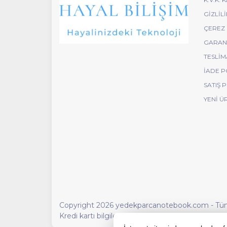
GIZLIL
ÇEREZ 
GARANT
TESLIM
İADE P
SATIŞ 
YENI Ü
Copyright 2026 yedekparcanotebook.com - Tüm h
Kredi kartı bilgileriniz 256bit SSL sertifikası ile 