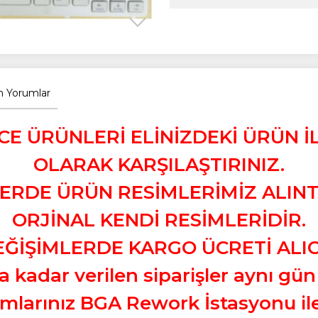
 Yorumlar
E ÜRÜNLERİ ELİNİZDEKİ ÜRÜN 
OLARAK KARŞILAŞTIRINIZ.
LERDE ÜRÜN RESİMLERİMİZ ALIN
ORJİNAL KENDİ RESİMLERİDİR.
EĞİŞİMLERDE KARGO ÜCRETİ ALICI
’a kadar verilen siparişler aynı gün
arınız BGA Rework İstasyonu ile 