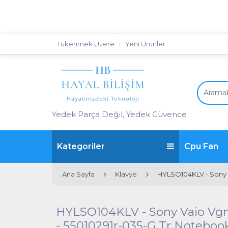
Tükenmek Üzere
Yeni Ürünler
Yedek Parça Değil, Yedek Güvence
Kategoriler
Cpu Fan
Ana Sayfa
Klavye
HYLSO104KLV - Sony 
HYLSO104KLV - Sony Vaio Vgn
- 55010291r-035-G Tr Noteboo