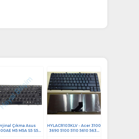
Stok Kalmamı
rjinal Çıkma Asus
HYLACR103KLV - Acer 3100
00AE M5 M5A S5 S5A
3690 5100 5110 5610 5630
 Tr Notebook Klavye
İngilizce Notebook Klavye