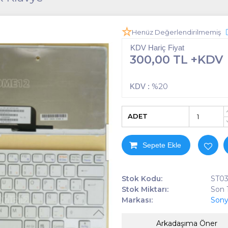
Henüz Değerlendirilmemiş
KDV Hariç Fiyat
300,00 TL +KDV
%20
KDV :
ADET
Sepete Ekle
Stok Kodu:
ST03
Stok Miktarı:
Son 
Markası:
Son
Arkadaşıma Öner