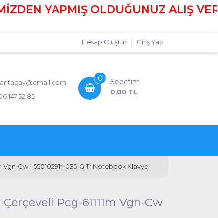
ZDEN YAPMIŞ OLDUĞUNUZ ALIŞ VERİŞLE
Hesap Oluştur
Giriş Yap
0
Sepetim
antagay@gmail.com
0,00 TL
06 147 52 85
 Vgn-Cw - 55010291r-035-G Tr Notebook Klavye
Çerçeveli Pcg-61111m Vgn-Cw