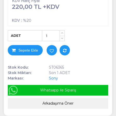
KDV Hariç Fiyat
220,00 TL +KDV
%20
KDV :
ADET
+
-
Sepete Ekle
Stok Kodu:
ST06365
Stok Miktarı:
Son 1 ADET
Markası:
Sony
Whatsapp ile Sipariş
Arkadaşıma Öner