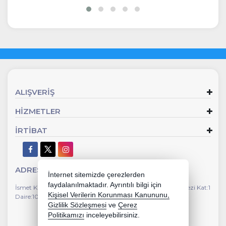
e
İncele
ALIŞVERİŞ
HİZMETLER
İRTİBAT
ADRES
İnternet sitemizde çerezlerden
faydalanılmaktadır. Ayrıntılı bilgi için
İsmet Kaptan Mahallesi Gazi Bulvarı No:112 Susuzlu İş Merkezi Kat:1
Kişisel Verilerin Korunması Kanununu,
Daire:104 Çankaya İzmir
Gizlilik Sözleşmesi
ve
Çerez
Politikamızı
inceleyebilirsiniz.