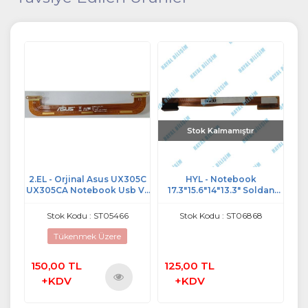
Stok Kalmamıştır
 VGN
2.EL - Orjinal Asus UX305C
HYL - Notebook
2
M
UX305CA Notebook Usb Ve
17.3"15.6"14"13.3" Soldan
PC
lo -
Kart Reader Board Flex
Sağa Sağdan Sola 40 Pin
V
Kablo - UX305CA_IO_FPC
Uzatma Kablosu
Re
Stok Kodu : ST05466
Stok Kodu : ST06868
REV.1.0
Tükenmek Üzere
150,00 TL
125,00 TL
1
+KDV
+KDV
ü
Ürünü